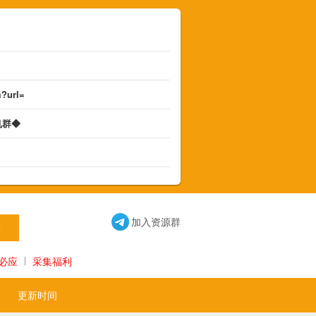
m?url=
机群◆
◆
加入资源群
必应
采集福利
更新时间