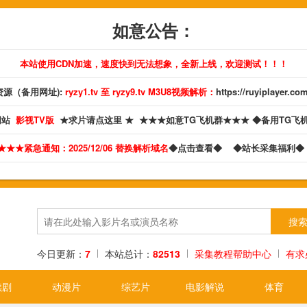
如意公告：
本站使用CDN加速，速度快到无法想象，全新上线，欢迎测试！！！
源（备用网址):
ryzy1.tv 至 ryzy9.tv M3U8视频解析：
https://ruyiplayer.co
网站
影视TV版
★求片请点这里 ★
★★★如意TG飞机群★★★
◆备用TG飞
★★★紧急通知：2025/12/06 替换解析域名
◆点击查看◆
◆站长采集福利
今日更新：
7
本站总计：
82513
采集教程帮助中心
有求
续剧
动漫片
综艺片
电影解说
体育