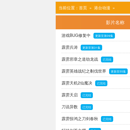
当前位置：
首页
» 港台动漫
»
影片名称
游戏BUG修复中
更新至第09集
霹雳兵涛
更新至第31集
霹雳邪章之道劫龙战
已完结
霹雳英雄战纪之刜伐世界
更新至55集
霹雳天机2仙魔决
已完结
霹雳天启
已完结
刀说异数
已完结
霹雳惊鸿之刀剑春秋
已完结