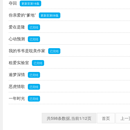
夺回
更新至第16集
你亲爱的“爹地”
更新至第08集
爱在是隆
已完结
心动预测
已完结
我的爷爷是耽美作家
已完结
租爱实验室
已完结
逾梦深情
已完结
恶虎情歌
已完结
一年时光
已完结
共598条数据,当前1/12页
首页
上一