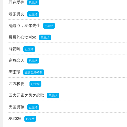
罪在爱你
已完结
老派男友
已完结
清醒点，泰尔先生
已完结
哥哥的心动Moo
已完结
能爱吗
已完结
宿敌恋人
已完结
黑珊瑚
更新至第05集
四方极爱II
已完结
四大元素之风之恋歌
已完结
天国男孩
已完结
巫2026
已完结