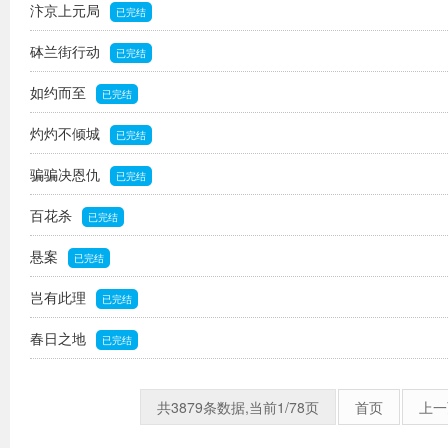
汴京上元局
已完结
砵兰街行动
已完结
如约而至
已完结
灼灼不倾城
已完结
骗骗决恩仇
已完结
百花杀
已完结
悬案
已完结
岂有此理
已完结
春日之地
已完结
共3879条数据,当前1/78页
首页
上一