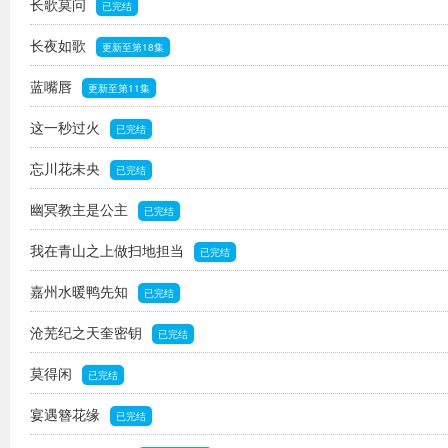
长歌莫问
已完结
长夜如歌
更新至第18集
蓝嘴唇
更新至第11集
这一秒过火
已完结
忘川花未央
已完结
幽冥教主是公主
已完结
我在青山之上做扫地担当
已完结
嘉州水暖鸭先知
已完结
沧芜纪之天奎密钥
已完结
莫得闲
已完结
宴遇簪花缘
已完结