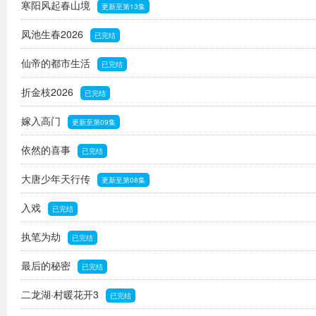
寒阳风起春山境
更新至第13集
凤池生春2026
已完结
仙帝的都市生活
已完结
折金枝2026
已完结
嫁入高门
更新至第09集
依然的喜事
已完结
大唐少年天行传
更新至第08集
入戏
已完结
执笔为劫
已完结
最后的秘密
已完结
二龙湖·村暖花开3
已完结