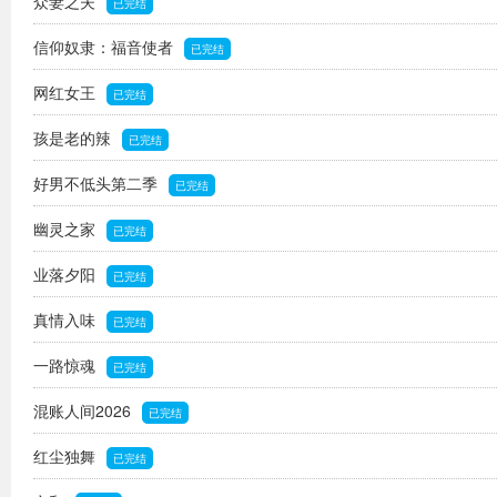
众妻之夫
已完结
信仰奴隶：福音使者
已完结
网红女王
已完结
孩是老的辣
已完结
好男不低头第二季
已完结
幽灵之家
已完结
业落夕阳
已完结
真情入味
已完结
一路惊魂
已完结
混账人间2026
已完结
红尘独舞
已完结