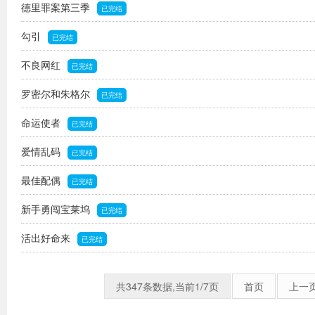
德里罪案第三季
已完结
勾引
已完结
不良网红
已完结
罗密尔和朱格尔
已完结
命运使者
已完结
爱情乱码
已完结
最佳配偶
已完结
新手勇闯宝莱坞
已完结
活出好命来
已完结
共347条数据,当前1/7页
首页
上一