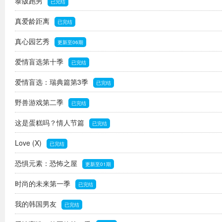
泰版跑男
已完结
真爱龄距离
已完结
真心园艺秀
更新至06期
爱情盲选第十季
已完结
爱情盲选：瑞典篇第3季
已完结
野兽游戏第二季
已完结
这是蛋糕吗？情人节篇
已完结
Love (X)
已完结
恐惧元素：恐怖之屋
更新至01期
时尚的未来第一季
已完结
我的韩国男友
已完结