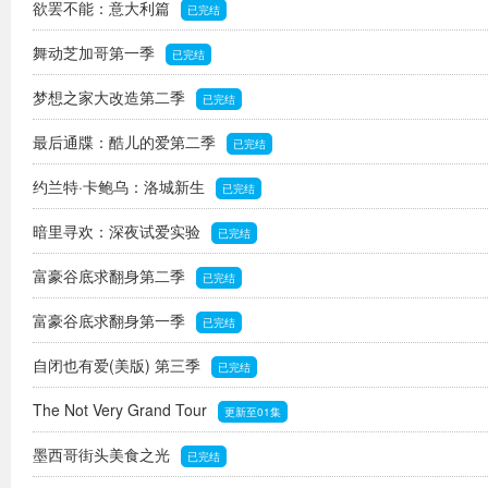
欲罢不能：意大利篇
已完结
舞动芝加哥第一季
已完结
梦想之家大改造第二季
已完结
最后通牒：酷儿的爱第二季
已完结
约兰特·卡鲍乌：洛城新生
已完结
暗里寻欢：深夜试爱实验
已完结
富豪谷底求翻身第二季
已完结
富豪谷底求翻身第一季
已完结
自闭也有爱(美版) 第三季
已完结
The Not Very Grand Tour
更新至01集
墨西哥街头美食之光
已完结