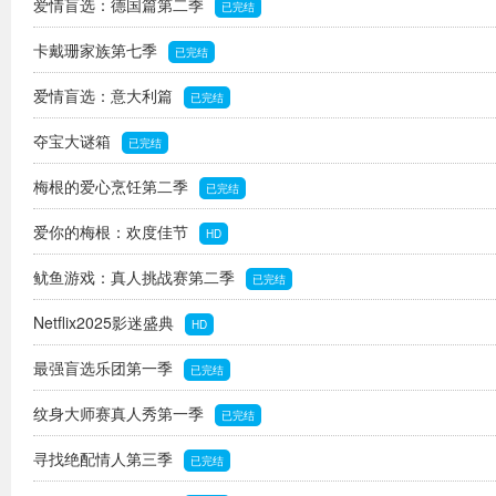
爱情盲选：德国篇第二季
已完结
卡戴珊家族第七季
已完结
爱情盲选：意大利篇
已完结
夺宝大谜箱
已完结
梅根的爱心烹饪第二季
已完结
爱你的梅根：欢度佳节
HD
鱿鱼游戏：真人挑战赛第二季
已完结
Netflix2025影迷盛典
HD
最强盲选乐团第一季
已完结
纹身大师赛真人秀第一季
已完结
寻找绝配情人第三季
已完结