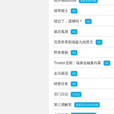
花开锦绣2026
更新至第04集
缎带骑士
HD
错过了，遗憾吗？
HD
最后孤屋
HD
完美世界剧场版九劫焚天
HD
野兽赛跑
HD
Trustor丑闻：瑞典金融案内幕
HD
走马观花
HD
绝密任务
HD
宗门日记
已完结
第三调解室
更新至20260809期