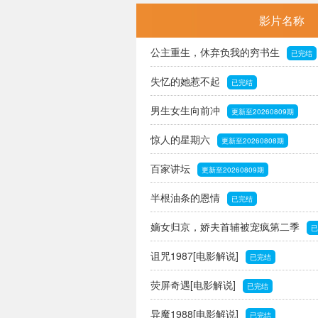
影片名称
公主重生，休弃负我的穷书生
已完结
失忆的她惹不起
已完结
男生女生向前冲
更新至20260809期
惊人的星期六
更新至20260808期
百家讲坛
更新至20260809期
半根油条的恩情
已完结
嫡女归京，娇夫首辅被宠疯第二季
已
诅咒1987[电影解说]
已完结
荧屏奇遇[电影解说]
已完结
异魔1988[电影解说]
已完结