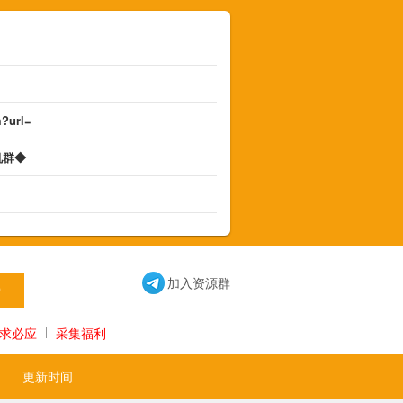
m?url=
机群◆
◆
加入资源群
求必应
采集福利
更新时间