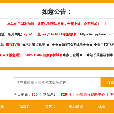
如意公告：
本站使用CDN加速，速度快到无法想象，全新上线，欢迎测试！！！
源（备用网址):
ryzy1.tv 至 ryzy9.tv M3U8视频解析：
https://ruyiplayer.co
网站
影视TV版
★求片请点这里 ★
★★★如意TG飞机群★★★
◆备用TG飞
★★★紧急通知：2025/12/06 替换解析域名
◆点击查看◆
◆站长采集福利
今日更新：
150
本站总计：
82614
采集教程帮助中心
有
续剧
动漫片
综艺片
电影解说
体育