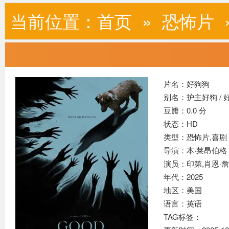
当前位置：
首页
»
恐怖片
片名：好狗狗
别名：护主好狗 / 
豆瓣：0.0 分
状态：HD
类型：恐怖片,
喜剧
导演：本·莱昂伯格
演员：印第,肖恩·詹
年代：2025
地区：美国
语言：英语
TAG标签：