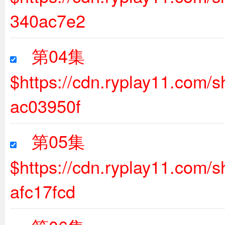
340ac7e2
第04集
$https://cdn.ryplay11.com
ac03950f
第05集
$https://cdn.ryplay11.com
afc17fcd