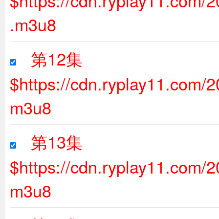
$https://cdn.ryplay11.com
.m3u8
第12集
$https://cdn.ryplay11.com/
m3u8
第13集
$https://cdn.ryplay11.com
m3u8