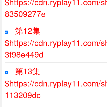
$https://cdn.ryplay11.com
83509277e
第12集
$https://cdn.ryplay11.com
3f98e449d
第13集
$https://cdn.ryplay11.com
113209dc