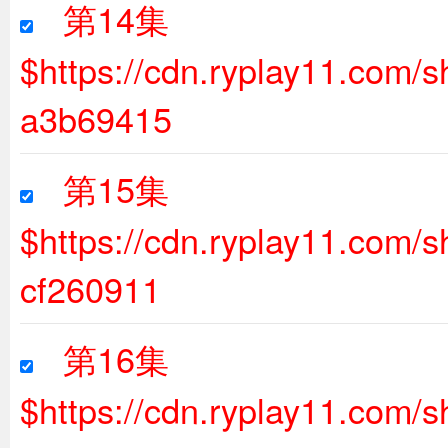
第14集
$https://cdn.ryplay11.com
a3b69415
第15集
$https://cdn.ryplay11.com
cf260911
第16集
$https://cdn.ryplay11.com