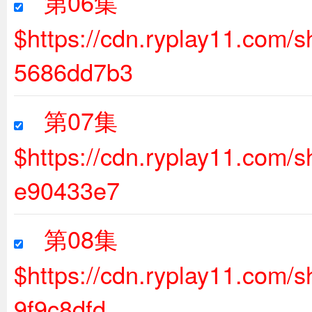
第06集
$https://cdn.ryplay11.com
5686dd7b3
第07集
$https://cdn.ryplay11.com
e90433e7
第08集
$https://cdn.ryplay11.com
9f9c8dfd