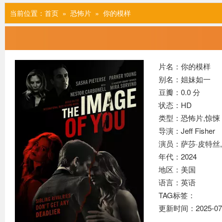
当前位置：
首页
»
恐怖片
» 你的模样
片名：你的模样
别名：姐妹如一
豆瓣：0.0 分
状态：HD
类型：恐怖片,
惊悚
导演：Jeff Fisher
演员：萨莎·皮特丝,帕克
年代：2024
地区：美国
语言：英语
TAG标签：
更新时间：2025-07