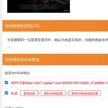
你的模样的剧情介绍
当安娜遇到一位股票交易员时，她认为他是完美的，但她的胞妹佐
…
你的模样的在线播放
如意rym3u8地址
HD中字$https://cdn7.ryplay7.com/20250705/14583_b1ad9841/
全选
|
|
复制链接
复制名称$链接
复制名称$链接$后缀