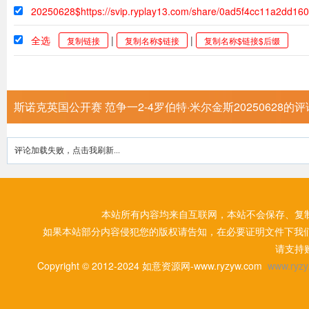
20250628$https://svip.ryplay13.com/share/0ad5f4cc11a2dd1
全选
|
|
复制链接
复制名称$链接
复制名称$链接$后缀
斯诺克英国公开赛 范争一2-4罗伯特·米尔金斯20250628的评
评论加载失败，点击我刷新...
本站所有内容均来自互联网，本站不会保存、复
如果本站部分内容侵犯您的版权请告知，在必要证明文件下我
请支持
Copyright © 2012-2024 如意资源网-www.ryzyw.com
www.ryzy.