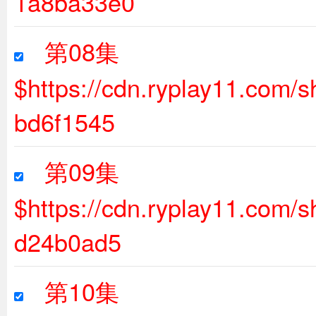
1a8ba33e0
第08集
$https://cdn.ryplay11.com
bd6f1545
第09集
$https://cdn.ryplay11.com
d24b0ad5
第10集