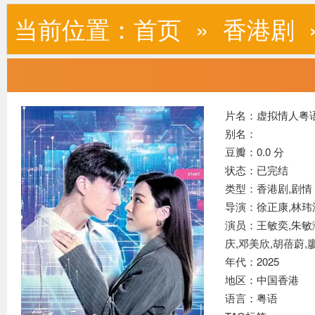
当前位置：
首页
»
香港剧
片名：虚拟情人粤
别名：
豆瓣：0.0 分
状态：已完结
类型：香港剧,
剧情
导演：徐正康,林玮
演员：王敏奕,朱敏瀚
庆,邓美欣,胡蓓蔚,
年代：2025
地区：中国香港
语言：粤语