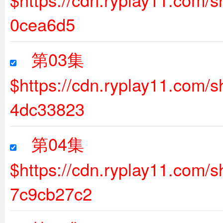
0cea6d5
第03集
$https://cdn.ryplay11.com
4dc33823
第04集
$https://cdn.ryplay11.com
7c9cb27c2